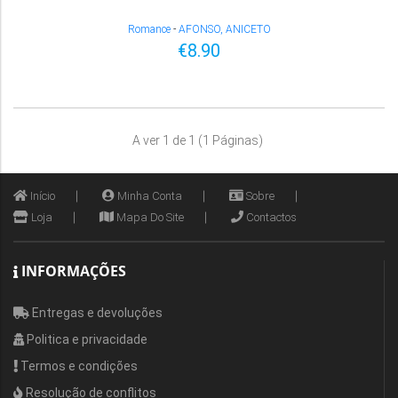
Romance
-
AFONSO, ANICETO
€8.90
A ver 1 de 1 (1 Páginas)
Início
Minha Conta
Sobre
Loja
Mapa Do Site
Contactos
INFORMAÇÕES
Entregas e devoluções
Politica e privacidade
Termos e condições
Resolução de conflitos