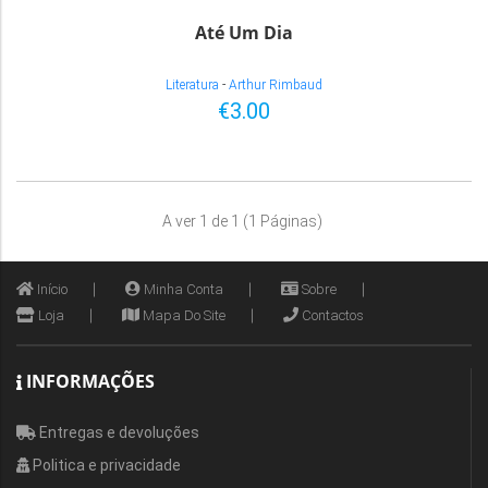
Até Um Dia
Literatura
-
Arthur Rimbaud
€3.00
A ver 1 de 1 (1 Páginas)
Início
Minha Conta
Sobre
Loja
Mapa Do Site
Contactos
INFORMAÇÕES
Entregas e devoluções
Politica e privacidade