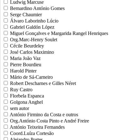
Ludwig Marcuse
Bernardino António Gomes
Serge Chaumier
Álvaro Laborinho Lúcio
Gabriel Galdón López
Miguel Gonçalves e Margarida Rangel Henriques
Org.Marc-Henry Soulet
Cécile Beurdeley
José Carlos Maximino
Maria João Vaz
Pierre Bourdieu
Harold Pinter
Mário de Sá-Carneiro
Robert Descharnes e Gilles Néret
Ruy Castro
Florbela Espanca
Golgona Anghel
sem autor
António Firmino da Costa e outros
Org.António Costa Pinto e André Freire
António Teixeira Fernandes
Coord.Luíza Cortesão
Alejandro Portes