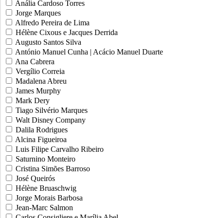
Anália Cardoso Torres
Jorge Marques
Alfredo Pereira de Lima
Hélène Cixous e Jacques Derrida
Augusto Santos Silva
António Manuel Cunha | Acácio Manuel Duarte
Ana Cabrera
Vergílio Correia
Madalena Abreu
James Murphy
Mark Dery
Tiago Silvério Marques
Walt Disney Company
Dalila Rodrigues
Alcina Figueiroa
Luis Filipe Carvalho Ribeiro
Saturnino Monteiro
Cristina Simões Barroso
José Queirós
Hélène Bruaschwig
Jorge Morais Barbosa
Jean-Marc Salmon
Carlos Consigliere e Marília Abel