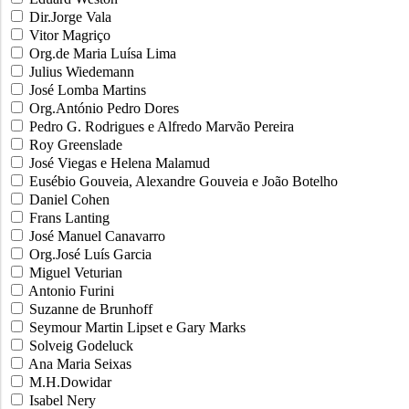
Dir.Jorge Vala
Vitor Magriço
Org.de Maria Luísa Lima
Julius Wiedemann
José Lomba Martins
Org.António Pedro Dores
Pedro G. Rodrigues e Alfredo Marvão Pereira
Roy Greenslade
José Viegas e Helena Malamud
Eusébio Gouveia, Alexandre Gouveia e João Botelho
Daniel Cohen
Frans Lanting
José Manuel Canavarro
Org.José Luís Garcia
Miguel Veturian
Antonio Furini
Suzanne de Brunhoff
Seymour Martin Lipset e Gary Marks
Solveig Godeluck
Ana Maria Seixas
M.H.Dowidar
Isabel Nery