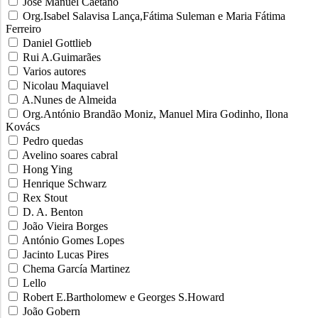
José Manuel Caetano
Org.Isabel Salavisa Lança,Fátima Suleman e Maria Fátima
Ferreiro
Daniel Gottlieb
Rui A.Guimarães
Varios autores
Nicolau Maquiavel
A.Nunes de Almeida
Org.António Brandão Moniz, Manuel Mira Godinho, Ilona
Kovács
Pedro quedas
Avelino soares cabral
Hong Ying
Henrique Schwarz
Rex Stout
D. A. Benton
João Vieira Borges
António Gomes Lopes
Jacinto Lucas Pires
Chema García Martinez
Lello
Robert E.Bartholomew e Georges S.Howard
João Gobern