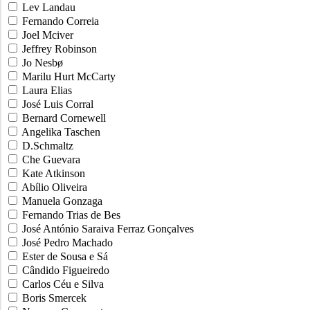
Lev Landau
Fernando Correia
Joel Mciver
Jeffrey Robinson
Jo Nesbø
Marilu Hurt McCarty
Laura Elias
José Luis Corral
Bernard Cornewell
Angelika Taschen
D.Schmaltz
Che Guevara
Kate Atkinson
Abílio Oliveira
Manuela Gonzaga
Fernando Trias de Bes
José António Saraiva Ferraz Gonçalves
José Pedro Machado
Ester de Sousa e Sá
Cândido Figueiredo
Carlos Céu e Silva
Boris Smercek