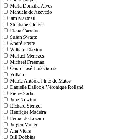
Maria Donzília Alves
Manuela de Azevedo
Jim Marshall
Stephane Clerget
Elena Carreira
Susan Swartz
André Freire
William Claxton
Marluci Menezes
Michael Freeman
Coord.José Luís Garcia
Voltaire
Matria Antónia Pinto de Matos
Danielle Dalloz e Véronique Rolland
Pierre Sorlin
June Newton
Richard Stengel
Henrique Madeira
Fernando Lozaro
Jurgen Muller
Ana Vieira
Bill Dobbins