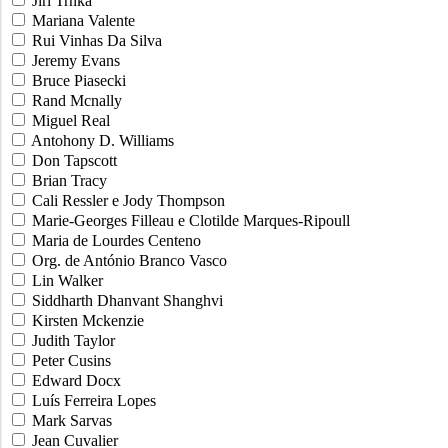
Jiri Trnka
Mariana Valente
Rui Vinhas Da Silva
Jeremy Evans
Bruce Piasecki
Rand Mcnally
Miguel Real
Antohony D. Williams
Don Tapscott
Brian Tracy
Cali Ressler e Jody Thompson
Marie-Georges Filleau e Clotilde Marques-Ripoull
Maria de Lourdes Centeno
Org. de António Branco Vasco
Lin Walker
Siddharth Dhanvant Shanghvi
Kirsten Mckenzie
Judith Taylor
Peter Cusins
Edward Docx
Luís Ferreira Lopes
Mark Sarvas
Jean Cuvalier