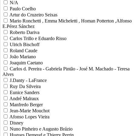
N/A
Paulo Coelho
Artur do Cruzeiro Seixas
Mario Ronchetti , Emma Micheletti , Homan Potterton ,Alfonso
E.Pérez Sánchez
Roberto Dariva
Carlos Trillo e Eduardo Risso
Ulrich Bischoff
Roland Caude
João Mariano
Joaquim Caetano
Carlos d. Pereira - Gabriela Pintão - José M. Machado - Teresa
Alves
J.Danty - LaFrance
Ruy Da Silveira
Eunice Sanders
André Malraux
Manfredo Berger
Jean-Marie Mouchot
Afonso Lopes Vieira
Disney
Nuno Pinheiro e Augusto Brázio
Hugues Demeud e Thierry Perrin