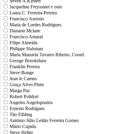
Seven A.Kirsten
Jacqueline Freyssinet e outs
Laura C. Ferreira-Pereira
Francisco Asensio
Maria de Lurdes Rodrigues
Daisann Mclane
Francisco Amaral
Filipe Almeida
Philippe Halsman
Maria Manuela Tavares Ribeiro, Coord.
George Brookshaw
Franklin Pereira
Steve Bonge
Jean le Camus
Graça Alves Pinto
Marga Paz
Robert Polidori
Angelos Angelopoulos
Ernesto Rodrigues
Tito Elbling
António Júlio Leitão Ferreira Gomes
Mário Cupido
Steve Heller