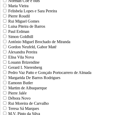
Norman Coe e outs
Maria Vieira
Felisbela Lopes e Sara Pereira
Pierre Roudil
Rui Miguel Gomes
Luisa Piteira de Barros
Paul Erdman
Simon Goldhill
António Miguel Brochado de Miranda
Gordon Neufeld, Gabor Maté
Alexandra Pereira
Elisa Vila Nova
Louann Brizendine
Gerard I. Nierenberg
Pedro Vaz Patto e Gonçalo Portocarrero de Almada
Margarida De Barros Rodrigues
Eamonn Butler
Martim de Albuquerque
Pierre Jalée
Débora Novo
Rui Moreira de Carvalho
Teresa Sá Marques
M.V. Pinto da Silva