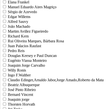
Elana Frankel
Manuel Eduardo Aires Magriço
Sérgio de Azevedo
Edgar Willems
Alfred Sauvy
João Machado
Martim Avillez Figueiredo
Richard Kern
Rui Oliveira Marques, Bárbara Rosa
Juan Palacios Raufast
Pedro Reis
Douglas Keesey e Paul Duncan
Eugénio Viassa Monteiro
Joaquim Jorge Carvalho
Willy Ronis
Ingo F.Walther
Claudio Edinger,Arnaldo Jabor,Jorge Amado,Roberto da Mata
Beatriz Albuquerque
José Pinto Ribeiro
Bernard Vincent
Joaquim jorge
Thorsten Horvath