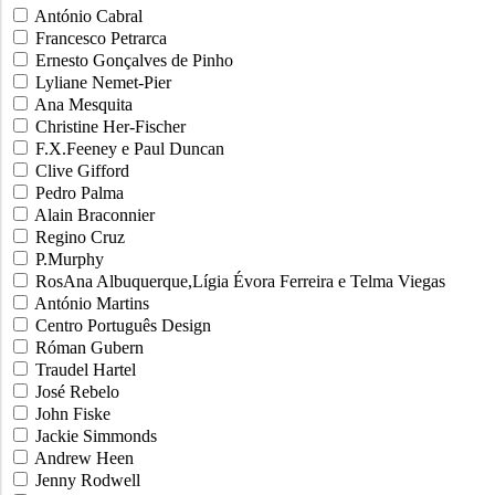
António Cabral
Francesco Petrarca
Ernesto Gonçalves de Pinho
Lyliane Nemet-Pier
Ana Mesquita
Christine Her-Fischer
F.X.Feeney e Paul Duncan
Clive Gifford
Pedro Palma
Alain Braconnier
Regino Cruz
P.Murphy
RosAna Albuquerque,Lígia Évora Ferreira e Telma Viegas
António Martins
Centro Português Design
Róman Gubern
Traudel Hartel
José Rebelo
John Fiske
Jackie Simmonds
Andrew Heen
Jenny Rodwell