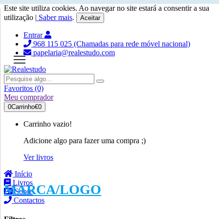
Este site utiliza cookies. Ao navegar no site estará a consentir a sua
utilização |
Saber mais
.
Aceitar
Entrar
968 115 025 (Chamadas para rede móvel nacional)
papelaria@realestudo.com
Favoritos (0)
Meu comprador
0
Carrinho
€0
Carrinho vazio!
Adicione algo para fazer uma compra ;)
Ver livros
Início
Livros
MARCA/LOGO
Sobre
Contactos