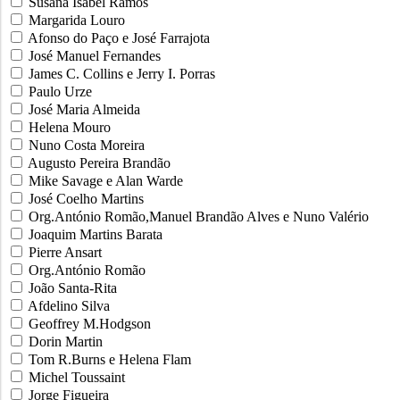
Susana Isabel Ramos
Margarida Louro
Afonso do Paço e José Farrajota
José Manuel Fernandes
James C. Collins e Jerry I. Porras
Paulo Urze
José Maria Almeida
Helena Mouro
Nuno Costa Moreira
Augusto Pereira Brandão
Mike Savage e Alan Warde
José Coelho Martins
Org.António Romão,Manuel Brandão Alves e Nuno Valério
Joaquim Martins Barata
Pierre Ansart
Org.António Romão
João Santa-Rita
Afdelino Silva
Geoffrey M.Hodgson
Dorin Martin
Tom R.Burns e Helena Flam
Michel Toussaint
Jorge Figueira