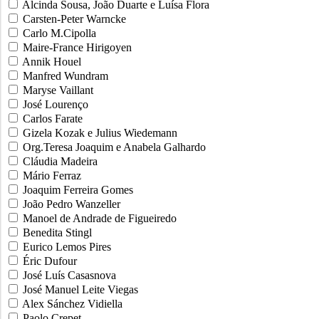
Alcinda Sousa, João Duarte e Luísa Flora
Carsten-Peter Warncke
Carlo M.Cipolla
Maire-France Hirigoyen
Annik Houel
Manfred Wundram
Maryse Vaillant
José Lourenço
Carlos Farate
Gizela Kozak e Julius Wiedemann
Org.Teresa Joaquim e Anabela Galhardo
Cláudia Madeira
Mário Ferraz
Joaquim Ferreira Gomes
João Pedro Wanzeller
Manoel de Andrade de Figueiredo
Benedita Stingl
Eurico Lemos Pires
Éric Dufour
José Luís Casasnova
José Manuel Leite Viegas
Alex Sánchez Vidiella
Paolo Crepet