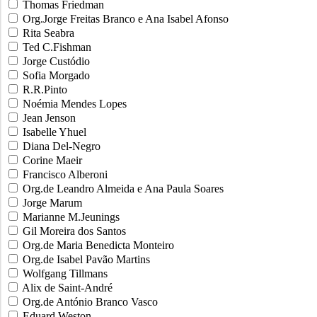
Thomas Friedman
Org.Jorge Freitas Branco e Ana Isabel Afonso
Rita Seabra
Ted C.Fishman
Jorge Custódio
Sofia Morgado
R.R.Pinto
Noémia Mendes Lopes
Jean Jenson
Isabelle Yhuel
Diana Del-Negro
Corine Maeir
Francisco Alberoni
Org.de Leandro Almeida e Ana Paula Soares
Jorge Marum
Marianne M.Jeunings
Gil Moreira dos Santos
Org.de Maria Benedicta Monteiro
Org.de Isabel Pavão Martins
Wolfgang Tillmans
Alix de Saint-André
Org.de António Branco Vasco
Eduard Weston