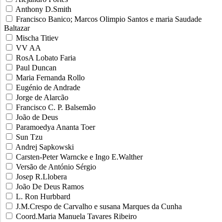
Anthony D.Smith
Francisco Banico; Marcos Olimpio Santos e maria Saudade
Baltazar
Mischa Titiev
VV AA
RosA Lobato Faria
Paul Duncan
Maria Fernanda Rollo
Eugénio de Andrade
Jorge de Alarcão
Francisco C. P. Balsemão
João de Deus
Paramoedya Ananta Toer
Sun Tzu
Andrej Sapkowski
Carsten-Peter Warncke e Ingo E.Walther
Versão de António Sérgio
Josep R.Llobera
João De Deus Ramos
L. Ron Hurbbard
J.M.Crespo de Carvalho e susana Marques da Cunha
Coord.Maria Manuela Tavares Ribeiro