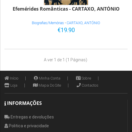
Efemérides Românticas - CARTAXO, ANTÓNIO
Biografias/Memórias
-
CARTAXO, ANTÓNIO
€19.90
A ver 1 de 1 (1 Páginas)
Início
Minha Conta
Sobre
Loja
Mapa Do Site
Contactos
INFORMAÇÕES
Entregas e devoluções
Politica e privacidade