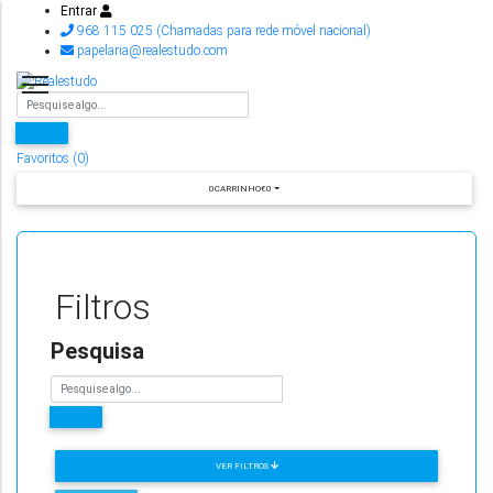
Entrar
968 115 025 (Chamadas para rede móvel nacional)
papelaria@realestudo.com
Favoritos (0)
0
CARRINHO
€0
Filtros
Pesquisa
VER FILTROS