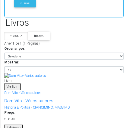
Livros
GRELHA
LISTA
A ver 1 de 1 (1 Páginas)
Ordenar por:
Mostrar:
Livro
Ver livro
Dom Vito - Vários autores
Dom Vito - Vários autores
História E Política
-
CIANCIMINO, MASSIMO
Preço:
€16.90