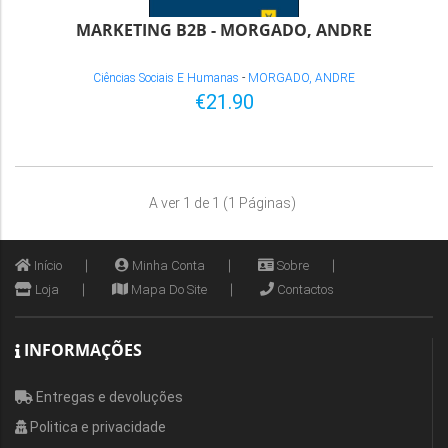
MARKETING B2B - MORGADO, ANDRE
Ciências Sociais E Humanas
-
MORGADO, ANDRE
€21.90
A ver 1 de 1 (1 Páginas)
Início
Minha Conta
Sobre
Loja
Mapa Do Site
Contactos
INFORMAÇÕES
Entregas e devoluções
Politica e privacidade