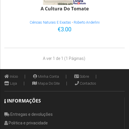
A Cultura Do Tomate
Ciências Naturais E Exactas
-
Roberto Anderlini
€3.00
A ver 1 de 1 (1 Páginas)
Início
Minha Conta
Sobre
Loja
Mapa Do Site
Contactos
INFORMAÇÕES
Entregas e devoluções
Politica e privacidade