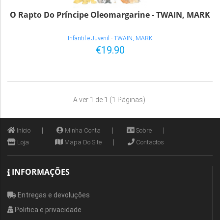
O Rapto Do Príncipe Oleomargarine - TWAIN, MARK
Infantil e Juvenil
-
TWAIN, MARK
€19.90
A ver 1 de 1 (1 Páginas)
Início
Minha Conta
Sobre
Loja
Mapa Do Site
Contactos
INFORMAÇÕES
Entregas e devoluções
Politica e privacidade