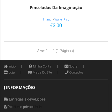
Pinceladas Da Imaginação
Infantil
-
Walter Riso
€3.00
A ver 1 de 1 (1 Páginas)
Início
Minha Conta
Sobre
Loja
Mapa Do Site
Contactos
INFORMAÇÕES
Entregas e devoluções
Politica e privacidade